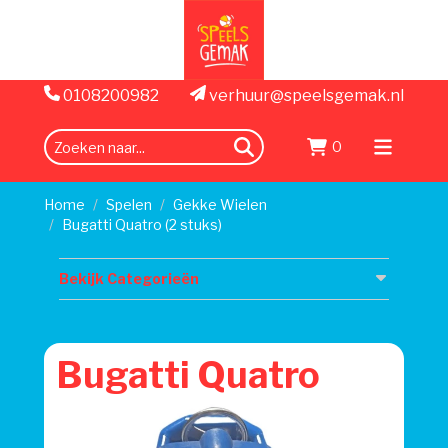
0108200982
verhuur@speelsgemak.nl
0
zoeken
Menu
openen
Home
Spelen
Gekke Wielen
Bugatti Quatro (2 stuks)
Bekijk Categorieën
Bugatti Quatro