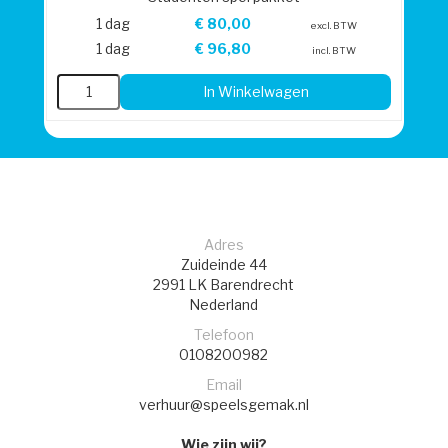
1 dag
€
80,00
excl. BTW
1 dag
€
96,80
incl. BTW
In Winkelwagen
Adres
Zuideinde 44
2991 LK
Barendrecht
Nederland
Telefoon
0108200982
Email
verhuur@speelsgemak.nl
Wie zijn wij?