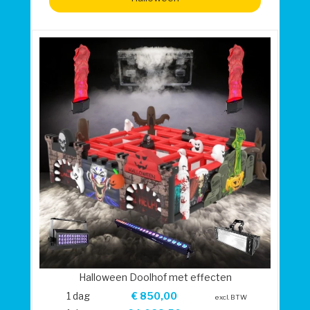
Halloween Doolhof met effecten
1 dag
€
850,00
excl. BTW