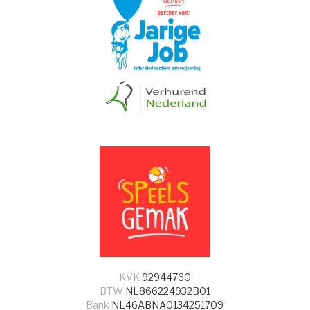
KVK
92944760
BTW
NL866224932B01
Bank
NL46ABNA0134251709