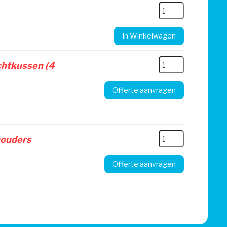
In Winkelwagen
chtkussen (4
Offerte aanvragen
houders
Offerte aanvragen