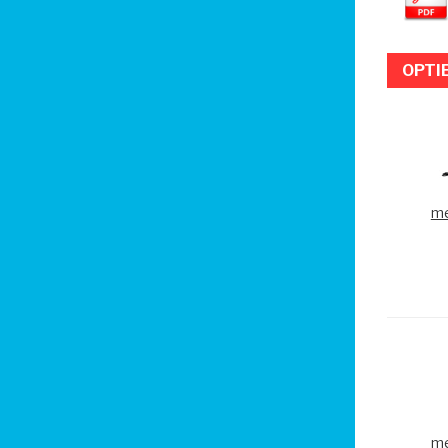
OPTI
me
me