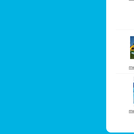
me
me