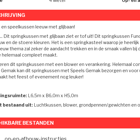
e
4 Meter
Op- en 
HRIJVING
- en speelkussen leeuw met glijbaan!
. Dit springkussen met glijbaan ziet er tof uit! Dit springkussen Fu
w en de stoere kleuren. Het is een springkasteel waarop je heerlijk 
euw thema zal zeker de aandacht trekken en in de smaak vallen bij de
e helemaal compleet maakt.
veren dit springkussen met een blower en verankering. Helemaal co
 Gemak kan dit springkussen met Speels Gemak bezorgen en voor 
akt het feest of evenement nog leuker!
singsruimte:
L6,5m x B6,0m x H5,0m
t bestaand uit:
Luchtkussen, blower, grondpennen/gewichten en o
HIKBARE BESTANDEN
op-en-afbouw-instructies