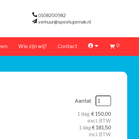
0108200982
verhuur@speelsgemak.nl
0
account
een
Wie zijn wij?
Contact
Aantal:
1 dag
€
150,00
excl. BTW
1 dag
€
181,50
incl. BTW