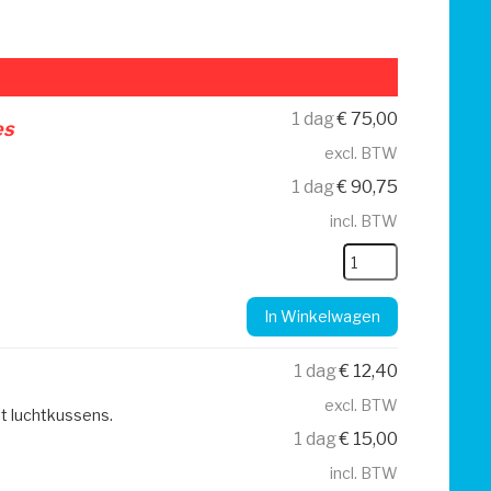
1 dag
€
75,00
es
excl. BTW
1 dag
€
90,75
incl. BTW
In Winkelwagen
1 dag
€
12,40
excl. BTW
t luchtkussens.
1 dag
€
15,00
incl. BTW