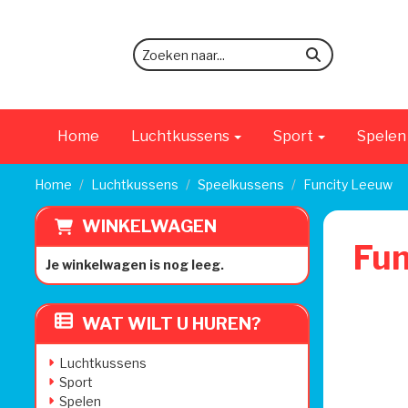
zoeken
Home
Luchtkussens
Sport
Spele
Home
Luchtkussens
Speelkussens
Funcity Leeuw
WINKELWAGEN
Fun
Je winkelwagen is nog leeg.
WAT WILT U HUREN?
Luchtkussens
Sport
Spelen