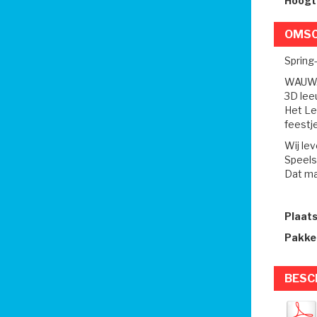
Hoogt
OMSC
Spring
WAUW..
3D leeu
Het Le
feestj
Wij le
Speels
Dat ma
Plaat
Pakke
BESC