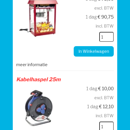
excl. BTW
1 dag
€
90,75
incl. BTW
In Winkelwagen
meer informatie
Kabelhaspel 25m
1 dag
€
10,00
excl. BTW
1 dag
€
12,10
incl. BTW