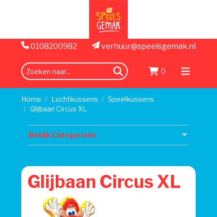
0108200982
verhuur@speelsgemak.nl
0
zoeken
Menu
openen
Home
Luchtkussens
Speelkussens
Glijbaan Circus XL
Bekijk Categorieën
Glijbaan Circus XL