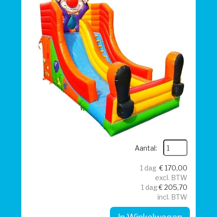
Aantal:
1 dag
€
170,00
excl. BTW
1 dag
€
205,70
incl. BTW