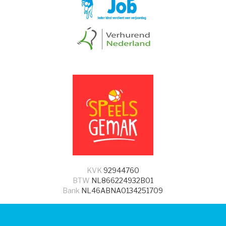
KVK
92944760
BTW
NL866224932B01
Bank
NL46ABNA0134251709
© 2026 - Speels Gemak