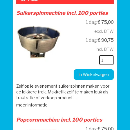
Suikerspinmachine incl. 100 porties
1 dag
€
75,00
excl. BTW
1 dag
€
90,75
incl. BTW
In Winkelwagen
Zelf op je evenement suikerspinnen maken voor
de lekkere trek. Makkelijk zelf te maken leuk als
traktratie of verkoop product. ...
meer informatie
Popcornmachine incl. 100 porties
1 dag
€
75,00