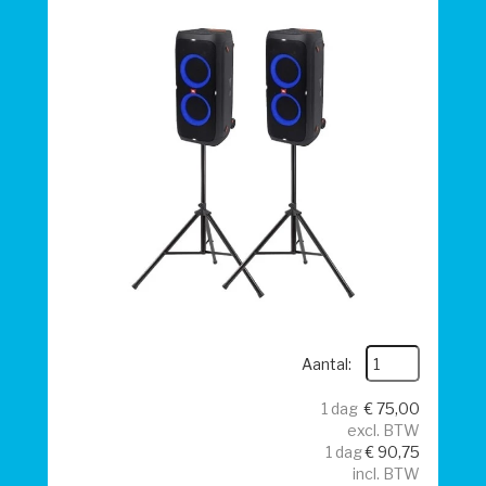
Aantal:
1 dag
€
75,00
excl. BTW
1 dag
€
90,75
incl. BTW