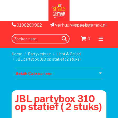
0108200982
verhuur@speelsgemak.nl
0
zoeken
Menu
openen
Home
Partyverhuur
Licht & Geluid
JBL partybox 310 op statief ( 2 stuks)
Bekijk Categorieën
JBL partybox 310
op statief ( 2 stuks)