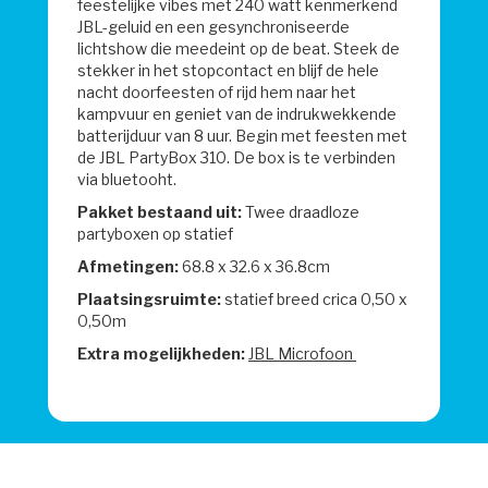
feestelijke vibes met 240 watt kenmerkend
JBL-geluid en een gesynchroniseerde
lichtshow die meedeint op de beat. Steek de
stekker in het stopcontact en blijf de hele
nacht doorfeesten of rijd hem naar het
kampvuur en geniet van de indrukwekkende
batterijduur van 8 uur. Begin met feesten met
de JBL PartyBox 310. De box is te verbinden
via bluetooht.
Pakket bestaand uit:
Twee
draadloze
partyboxen op statief
Afmetingen:
68.8 x 32.6 x 36.8cm
Plaatsingsruimte:
statief breed crica 0,50 x
0,50m
Extra mogelijkheden:
JBL Microfoon