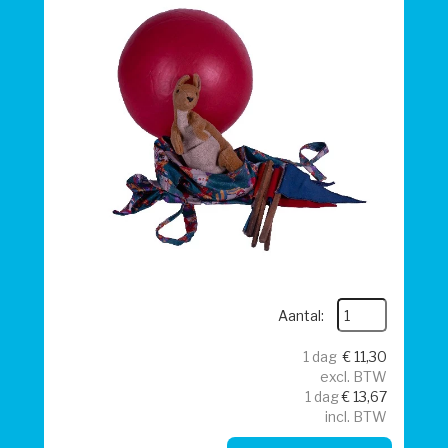
Aantal:
1 dag
€
11,30
excl. BTW
1 dag
€
13,67
incl. BTW