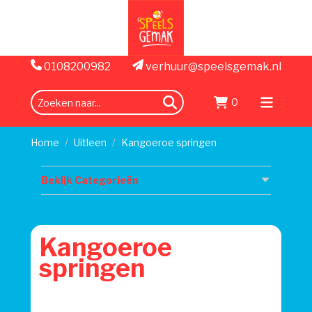
0108200982
verhuur@speelsgemak.nl
0
zoeken
Menu
openen
Home
Uitleen
Kangoeroe springen
Bekijk Categorieën
Kangoeroe
springen