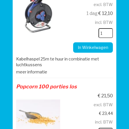
excl. BTW
1 dag
€
12,10
incl. BTW
In Winkelwagen
Kabelhaspel 25m te huur in combinatie met
luchtkussens
meer informatie
Popcorn 100 porties los
€
21,50
excl. BTW
€
23,44
incl. BTW