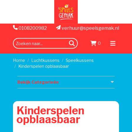
0108200982
verhuur@speelsgemak.nl
0
zoeken
Menu
openen
Home
Luchtkussens
Speelkussens
Kinderspelen opblaasbaar
Bekijk Categorieën
Kinderspelen
opblaasbaar