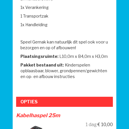
1x Verankering
1 Transportzak
1x Handleiding
Speel Gemak kan natuurlijk dit spel ook voor u
bezorgen en op of afbouwen!
Plaatsingsruimte:
L10,0m x B4,0m x H3,0m
Pakket bestaand uit:
Kinderspelen
opblaasbaar
, blower, grondpennen/gewichten
en op- en afbouw instructies
OPTIES
Kabelhaspel 25m
1 dag
€
10,00