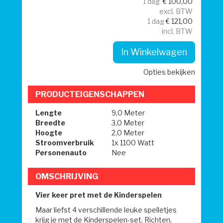
1 dag
€
100,00
excl. BTW
1 dag
€
121,00
incl. BTW
In Winkelwagen
Opties bekijken
PRODUCTEIGENSCHAPPEN
Lengte
9,0 Meter
Breedte
3,0 Meter
Hoogte
2,0 Meter
Stroomverbruik
1x 1100 Watt
Personenauto
Nee
OMSCHRIJVING
Vier keer pret met de Kinderspelen
Maar liefst 4 verschillende leuke spelletjes
krijg je met de Kinderspelen-set. Richten,