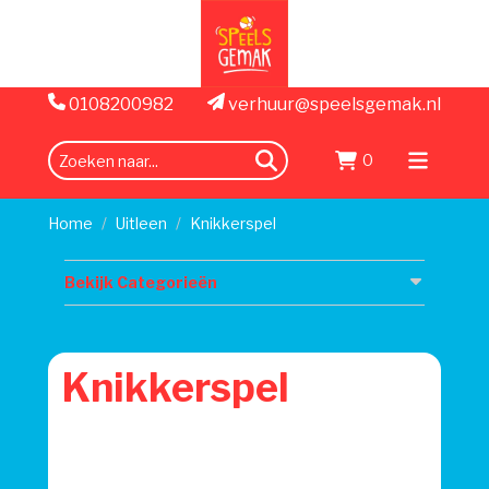
0108200982
verhuur@speelsgemak.nl
0
zoeken
Menu
openen
Home
Uitleen
Knikkerspel
Bekijk Categorieën
Knikkerspel