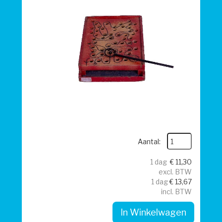
Aantal:
1 dag
€
11,30
excl. BTW
1 dag
€
13,67
incl. BTW
In Winkelwagen