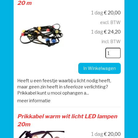
20 m
1 dag
€
20,00
excl. BTW
1 dag
€
24,20
incl. BTW
In Winkelwagen
Heeft u een feestje waarbij u licht nodig heeft,
maar geen zin heeft in sfeerloze verlichting?
Prikkabel kunt u mooi ophangen a...
meer informatie
Prikkabel warm wit licht LED lampen
20m
1 dag
€
20,00