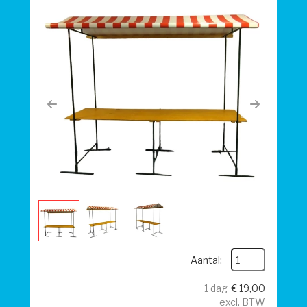
Previous
Next
Aantal:
1 dag
€
19,00
excl. BTW