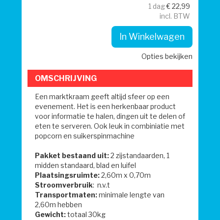
1 dag
€
22,99
incl. BTW
In Winkelwagen
Opties bekijken
OMSCHRIJVING
Een marktkraam geeft altijd sfeer op een
evenement. Het is een herkenbaar product
voor informatie te halen, dingen uit te delen of
eten te serveren. Ook leuk in combiniatie met
popcorn en suikerspinmachine
Pakket bestaand uit:
2 zijstandaarden, 1
midden standaard, blad en luifel
Plaatsingsruimte:
2,60m x 0,70m
Stroomverbruik
: n.v.t
Transportmaten:
minimale lengte van
2,60m hebben
Gewicht:
totaal 30kg