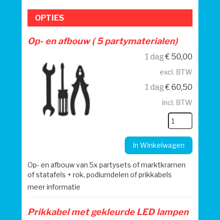
OPTIES
Op- en afbouw ( 5 partymaterialen)
1 dag
€
50,00
excl. BTW
1 dag
€
60,50
incl. BTW
In Winkelwagen
Op- en afbouw van 5x partysets of marktkramen
of statafels + rok, podiumdelen of prikkabels
meer informatie
Prikkabel met gekleurde LED lampen