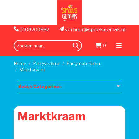
0108200982
verhuur@speelsgemak.nl
0
zoeken
Menu
openen
Home
Partyverhuur
Partymaterialen
Marktkraam
Bekijk Categorieën
Marktkraam