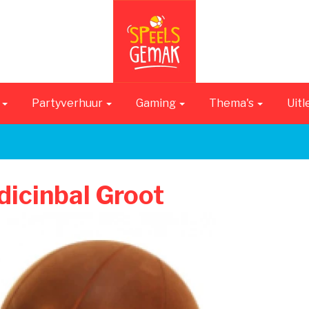
n
Partyverhuur
Gaming
Thema's
Uitl
icinbal Groot