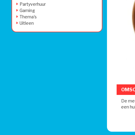
Partyverhuur
Gaming
Thema's
Uitleen
OMSC
De med
een hul