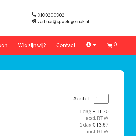
0108200982
verhuur@speelsgemak.nl
0
account
een
Wie zijn wij?
Contact
Aantal:
1 dag
€
11,30
excl. BTW
1 dag
€
13,67
incl. BTW