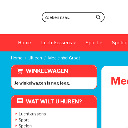
zoeken
Home
Luchtkussens
Sport
Spele
Home
Uitleen
Medicinbal Groot
WINKELWAGEN
Med
Je winkelwagen is nog leeg.
WAT WILT U HUREN?
Luchtkussens
Sport
Spelen