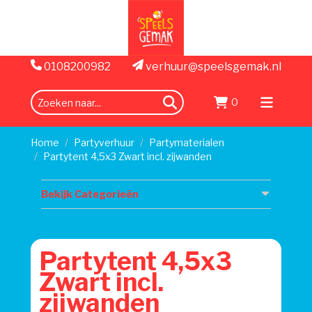
0108200982
verhuur@speelsgemak.nl
0
zoeken
Menu
openen
Home
Partyverhuur
Partymaterialen
Partytent 4,5x3 Zwart incl. zijwanden
Bekijk Categorieën
Partytent 4,5x3
Zwart incl.
zijwanden