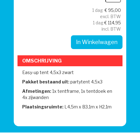
1 dag
€
95,00
excl. BTW
1 dag
€
114,95
incl. BTW
In Winkelwagen
OMSCHRIJVING
Easy-up tent 4,5x3 zwart
Pakket bestaand uit:
partytent 4,5x3
Afmetingen:
1x tentframe, 1x tentdoek en
4x zijwanden
Plaatsingsruimte:
L4,5m x B3,1m x H2,1m