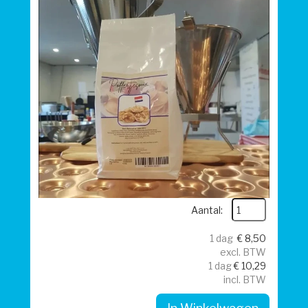
Aantal:
1 dag
€
8,50
excl. BTW
1 dag
€
10,29
incl. BTW