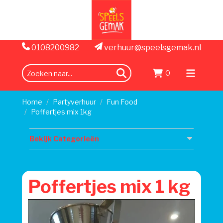
0108200982
verhuur@speelsgemak.nl
0
zoeken
Menu
openen
Home
Partyverhuur
Fun Food
Poffertjes mix 1kg
Bekijk Categorieën
Poffertjes mix 1 kg