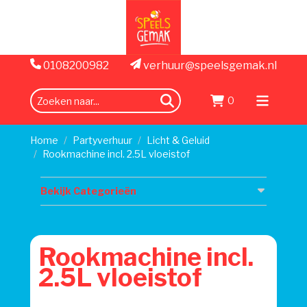
0108200982
verhuur@speelsgemak.nl
0
zoeken
Menu
openen
Home
Partyverhuur
Licht & Geluid
Rookmachine incl. 2.5L vloeistof
Bekijk Categorieën
Rookmachine incl.
2.5L vloeistof