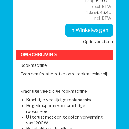
1 dag
€
40,00
excl. BTW
1 dag
€
48,40
incl. BTW
In Winkelwagen
Opties bekijken
OMSCHRIJVING
Rookmachine
Even een feestje zet er onze rookmachine bij!
Krachtige veelzijdige rookmachine
Krachtige veelzijdige rookmachine.
Hogedrukpomp voor krachtige
rookuitvoer
Uitgerust met een gegoten verwarming
van 1200W
Bekabelde en draadloze