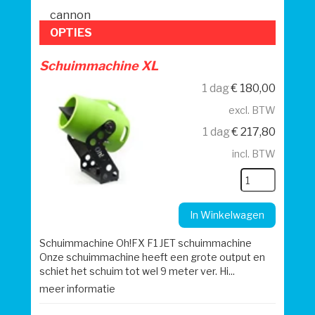
cannon
OPTIES
Schuimmachine XL
1 dag
€
180,00
excl. BTW
1 dag
€
217,80
incl. BTW
In Winkelwagen
Schuimmachine Oh!FX F1 JET schuimmachine
Onze schuimmachine heeft een grote output en
schiet het schuim tot wel 9 meter ver. Hi...
meer informatie