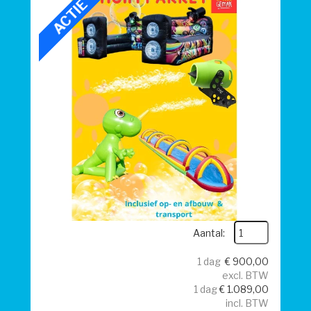
ACTIE
Aantal:
1 dag
€
900,00
excl. BTW
1 dag
€
1.089,00
incl. BTW