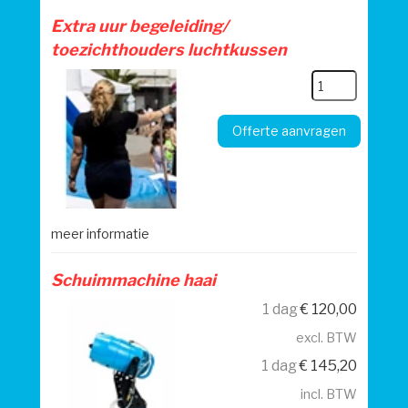
Extra uur begeleiding/
toezichthouders luchtkussen
Offerte aanvragen
meer informatie
Schuimmachine haai
1 dag
€
120,00
excl. BTW
1 dag
€
145,20
incl. BTW