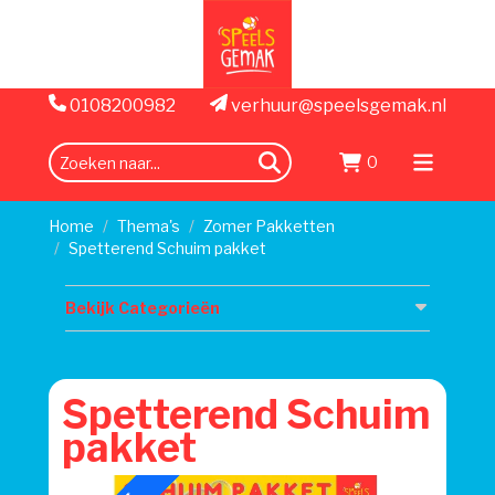
0108200982
verhuur@speelsgemak.nl
0
zoeken
Menu
openen
Home
Thema's
Zomer Pakketten
Spetterend Schuim pakket
Bekijk Categorieën
Spetterend Schuim
pakket