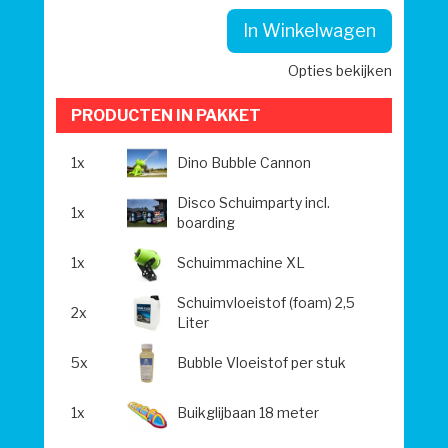
In Winkelwagen
Opties bekijken
PRODUCTEN IN PAKKET
1x
Dino Bubble Cannon
Disco Schuimparty incl.
1x
boarding
1x
Schuimmachine XL
Schuimvloeistof (foam) 2,5
2x
Liter
5x
Bubble Vloeistof per stuk
1x
Buikglijbaan 18 meter