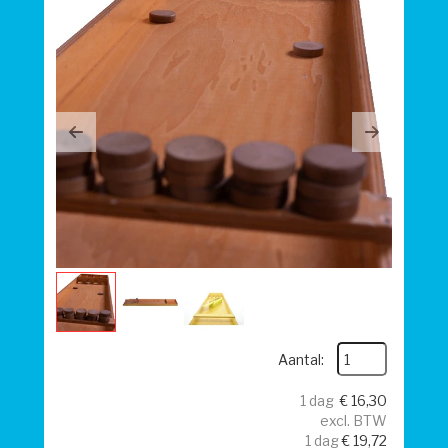
Previous
Next
Aantal:
1 dag
€
16,30
excl. BTW
1 dag
€
19,72