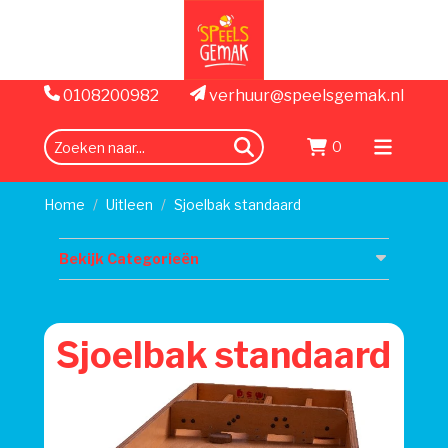
0108200982
verhuur@speelsgemak.nl
0
zoeken
Menu
openen
Home
Uitleen
Sjoelbak standaard
Bekijk Categorieën
Sjoelbak standaard