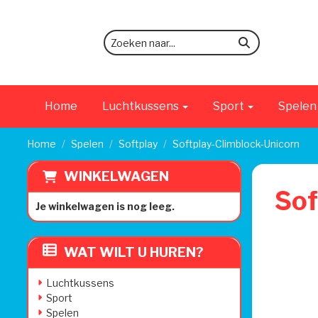
zoeken
Home
Luchtkussens
Sport
Spele
Home
Spelen
Softplay
Softplay-Climblock-Unicorn
WINKELWAGEN
Sof
Je winkelwagen is nog leeg.
WAT WILT U HUREN?
Luchtkussens
Sport
Spelen