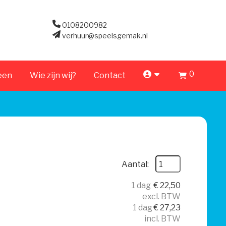
0108200982
verhuur@speelsgemak.nl
0
account
een
Wie zijn wij?
Contact
Aantal:
1 dag
€
22,50
excl. BTW
1 dag
€
27,23
incl. BTW