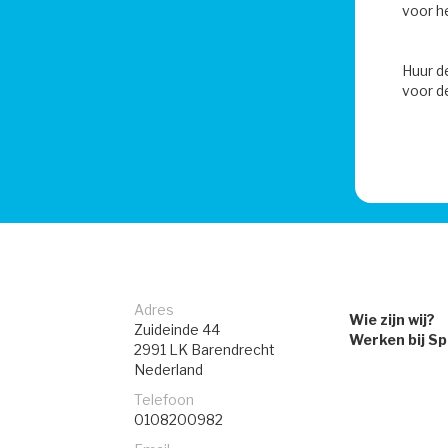
voor h
Huur d
voor de
Adres
Wie zijn wij?
Zuideinde 44
Werken bij S
2991 LK
Barendrecht
Nederland
Telefoon
0108200982