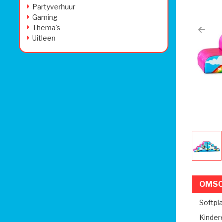
Partyverhuur
Gaming
Thema's
Prev
Uitleen
OMSC
Softpl
Kindere