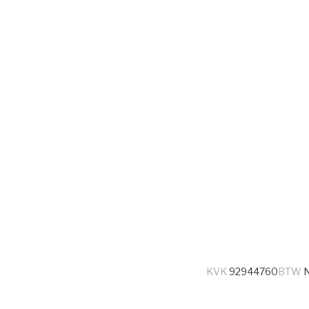
KVK
92944760
BTW
N