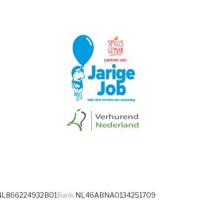
L866224932B01
Bank
NL46ABNA0134251709