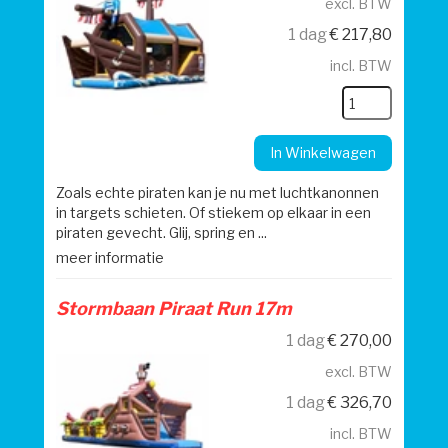
excl. BTW
1 dag
€
217,80
incl. BTW
In Winkelwagen
Zoals echte piraten kan je nu met luchtkanonnen
in targets schieten. Of stiekem op elkaar in een
piraten gevecht. Glij, spring en ...
meer informatie
Stormbaan Piraat Run 17m
1 dag
€
270,00
excl. BTW
1 dag
€
326,70
incl. BTW