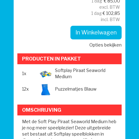
1 dag
€
85,00
excl. BTW
1 dag
€
102,85
incl. BTW
In Winkelwagen
Opties bekijken
PRODUCTEN IN PAKKET
Softplay Piraat Seaworld
1x
Medium
12x
Puzzelmatjes Blauw
OMSCHRIJVING
Met de Soft Play Piraat Seaworld Medium heb
je nog meer speelplezier! Deze uitgebreide
set bestaat uit Softplay speelblokken in