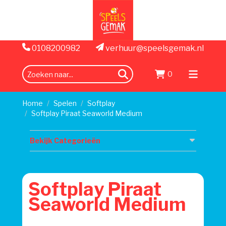
0108200982
verhuur@speelsgemak.nl
0
zoeken
Menu
openen
Home
Spelen
Softplay
Softplay Piraat Seaworld Medium
Bekijk Categorieën
Softplay Piraat
Seaworld Medium