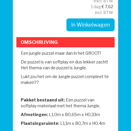
excl. BTW
1 dag
€
7,62
incl. BTW
In Winkelwagen
OMSCHRIJVING
Een jungle puzzel maar dan in het GROOT!
De puzzel is van softplay en dus lekker zacht!
Het thema van de puzzel is Jungle.
Lukt jou het om de Jungle puzzel compleet te
maken??
Pakket bestaand uit:
Een puzzel van
softplay materiaal met het thema Jungle.
Afmetingen:
L1,0m x B0,65m x H0,33m
Plaatsingsruimte:
L1,1m x B0,7m x H0,4m