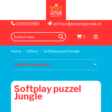
0108200982
verhuur@speelsgemak.nl
0
zoeken
Menu
openen
Home
Uitleen
Softplay puzzel Jungle
Bekijk Categorieën
Softplay puzzel
Jungle