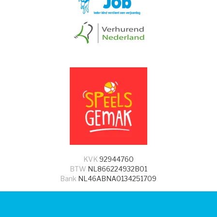
KVK
92944760
BTW
NL866224932B01
Bank
NL46ABNA0134251709
© 2026 - Speels Gemak