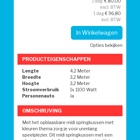
1 dag
€
80,00
excl. BTW
1 dag
€
96,80
incl. BTW
In Winkelwagen
Opties bekijken
PRODUCTEIGENSCHAPPEN
Lengte
4,2 Meter
Breedte
3,2 Meter
Hoogte
3,2 Meter
Stroomverbruik
1x 1100 Watt
Personenauto
Ja
OMSCHRIJVING
Met het opblaasbare midi springkussen met
kleuren thema zorg je voor urenlang
speelplezier. Dit midi springkussen met een