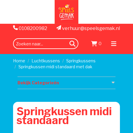
0108200982
verhuur@speelsgemak.nl
0
zoeken
Menu
openen
Home
Luchtkussens
Springkussens
Springkussen midi standaard met dak
Bekijk Categorieën
Springkussen midi
standaard