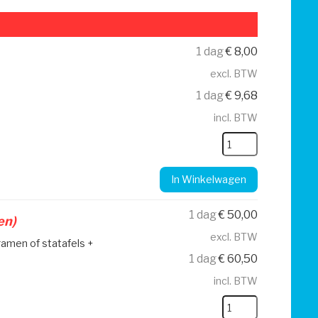
1 dag
€
8,00
excl. BTW
1 dag
€
9,68
incl. BTW
In Winkelwagen
1 dag
€
50,00
en)
excl. BTW
amen of statafels +
1 dag
€
60,50
incl. BTW