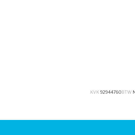
KVK
92944760
BTW
N
© 2026 - Speels Gemak