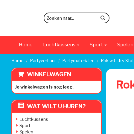
zoeken
Home
Luchtkussens
Sport
Spele
Home
Partyverhuur
Partymaterialen
Rok wit t.b.v Sta
WINKELWAGEN
Rok
Je winkelwagen is nog leeg.
WAT WILT U HUREN?
Luchtkussens
Sport
Spelen