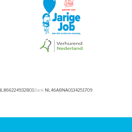
L866224932B01
Bank
NL46ABNA0134251709
facebook
instagram