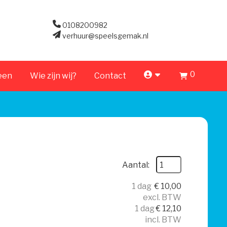
0108200982
verhuur@speelsgemak.nl
0
account
een
Wie zijn wij?
Contact
Aantal:
1 dag
€
10,00
excl. BTW
1 dag
€
12,10
incl. BTW