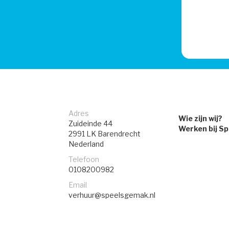
Adres
Wie zijn wij?
Zuideinde 44
Werken bij S
2991 LK
Barendrecht
Nederland
Telefoon
0108200982
Email
verhuur@speelsgemak.nl