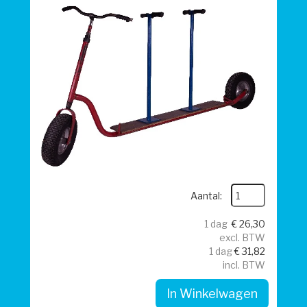
Aantal:
1 dag
€
26,30
excl. BTW
1 dag
€
31,82
incl. BTW
In Winkelwagen