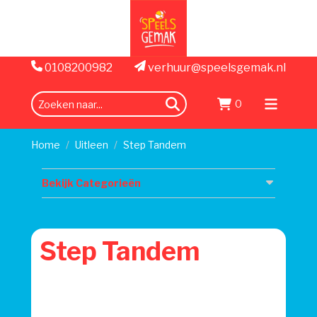
0108200982
verhuur@speelsgemak.nl
0
zoeken
Menu
openen
Home
Uitleen
Step Tandem
Bekijk Categorieën
Step Tandem