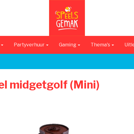
n
Partyverhuur
Gaming
Thema's
Uitl
el midgetgolf (Mini)