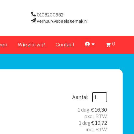
0108200982
verhuur@speelsgemak.nl
0
account
een
Wie zijn wij?
Contact
Aantal:
1 dag
€
16,30
excl. BTW
1 dag
€
19,72
incl. BTW