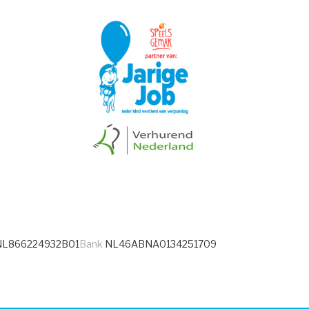
L866224932B01
Bank
NL46ABNA0134251709