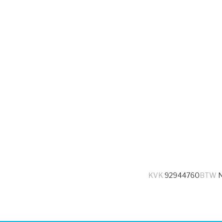
KVK
92944760
BTW
N