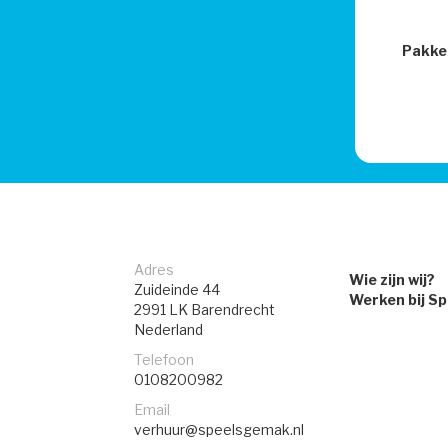
Pakke
Adres
Wie zijn wij?
Zuideinde 44
Werken bij S
2991 LK
Barendrecht
Nederland
Telefoon
0108200982
Email
verhuur@speelsgemak.nl