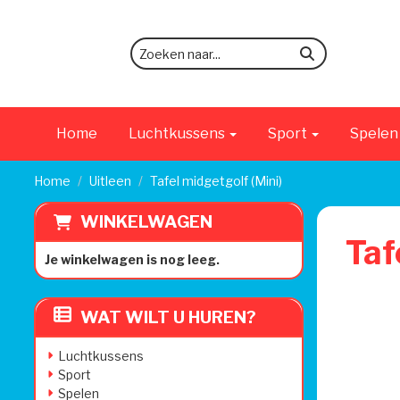
zoeken
Home
Luchtkussens
Sport
Spele
Home
Uitleen
Tafel midgetgolf (Mini)
WINKELWAGEN
Taf
Je winkelwagen is nog leeg.
WAT WILT U HUREN?
Luchtkussens
Sport
Spelen