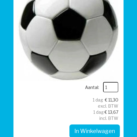
Aantal:
1 dag
€
11,30
excl. BTW
1 dag
€
13,67
incl. BTW
In Winkelwagen