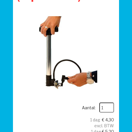
Aantal:
1 dag
€
4,30
excl. BTW
1 dag
€
5,20