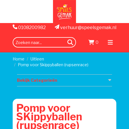
0108200982
verhuur@speelsgemak.nl
0
zoeken
Menu
openen
Home
Uitleen
Pomp voor Skippyballen (rupsenrace)
Bekijk Categorieën
Pomp voor
SKippyballen
(rupsenrace)