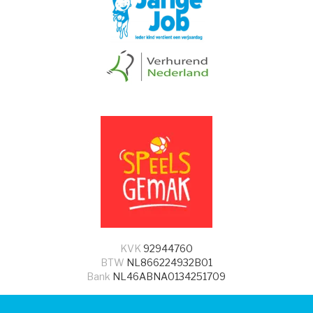
KVK
92944760
BTW
NL866224932B01
Bank
NL46ABNA0134251709