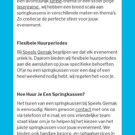
een avontuurlijk
jungle
-thema of een stoer potje
lasergame
, wij hebben een breed scala aan
springkussens in verschillende maten en thema's.
Zo creëer je de perfecte sfeer voor jouw
evenement.
Flexibele Huurperiodes
Bij
Speels Gemak
begrijpen we dat elk evenement
uniek is. Daarom bieden wij flexibele huurperiodes
aan die aansluiten op jouw specifieke behoeften.
Of je nu een springkussen voor een dag of een
heel weekend nodig hebt, wij regelen het voor je.
Hoe Huur Je Een Springkussen?
Het huren van een springkussen bij Speels Gemak
is eenvoudig. Neem gewoon
contact
met ons op
via telefoon of e-mail, en ons vriendelijke team
staat klaar om je te helpen bij het kiezen van het
juiste springkussen voor jouw evenement. We
bieden ook handige
bezorg- en ophaalservices
in