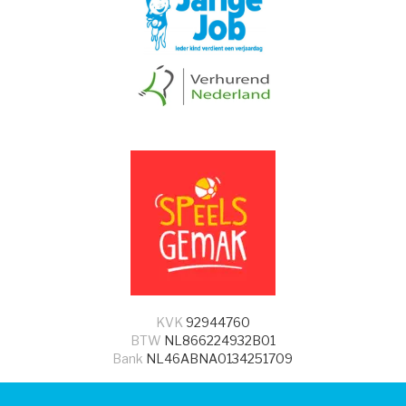
KVK
92944760
BTW
NL866224932B01
Bank
NL46ABNA0134251709