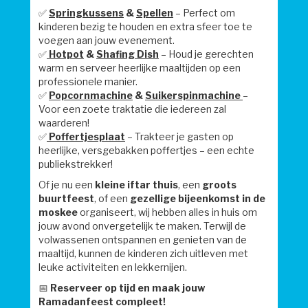
✅
Springkussens
&
Spellen
– Perfect om
kinderen bezig te houden en extra sfeer toe te
voegen aan jouw evenement.
✅
Hotpot
&
Shafing Dish
– Houd je gerechten
warm en serveer heerlijke maaltijden op een
professionele manier.
✅
Popcornmachine
&
Suikerspinmachine
–
Voor een zoete traktatie die iedereen zal
waarderen!
✅
Poffertjesplaat
– Trakteer je gasten op
heerlijke, versgebakken poffertjes – een echte
publiekstrekker!
Of je nu een
kleine iftar thuis
, een
groots
buurtfeest
, of een
gezellige bijeenkomst in de
moskee
organiseert, wij hebben alles in huis om
jouw avond onvergetelijk te maken. Terwijl de
volwassenen ontspannen en genieten van de
maaltijd, kunnen de kinderen zich uitleven met
leuke activiteiten en lekkernijen.
📅
Reserveer op tijd en maak jouw
Ramadanfeest compleet!