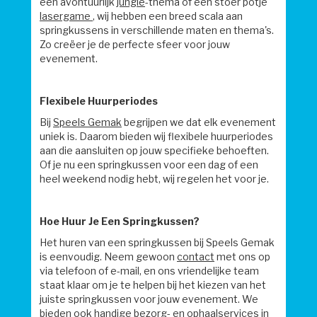
een avontuurlijk
jungle
-thema of een stoer potje
lasergame
, wij hebben een breed scala aan
springkussens in verschillende maten en thema's.
Zo creëer je de perfecte sfeer voor jouw
evenement.
Flexibele Huurperiodes
Bij
Speels Gemak
begrijpen we dat elk evenement
uniek is. Daarom bieden wij flexibele huurperiodes
aan die aansluiten op jouw specifieke behoeften.
Of je nu een springkussen voor een dag of een
heel weekend nodig hebt, wij regelen het voor je.
Hoe Huur Je Een Springkussen?
Het huren van een springkussen bij Speels Gemak
is eenvoudig. Neem gewoon
contact
met ons op
via telefoon of e-mail, en ons vriendelijke team
staat klaar om je te helpen bij het kiezen van het
juiste springkussen voor jouw evenement. We
bieden ook handige
bezorg- en ophaalservices
in