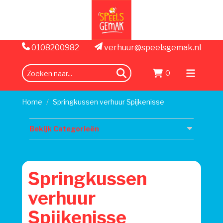
0108200982
verhuur@speelsgemak.nl
0
zoeken
Menu
openen
Home
Springkussen verhuur Spijkenisse
Bekijk Categorieën
Springkussen
verhuur
Spijkenisse